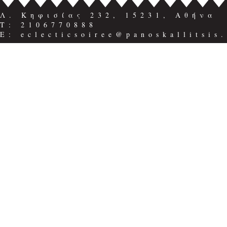
Λ. Κηφισίας 232, 15231, Αθήνα
Τ: 2106770888
E: eclecticsoiree@panoskallitsis