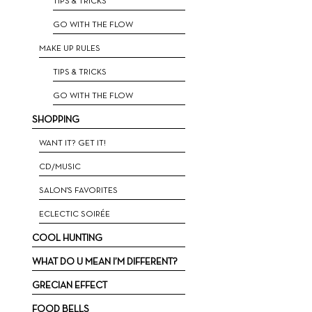
ΤIPS & TRICKS
GO WITH THE FLOW
MAKE UP RULES
TIPS & TRICKS
GO WITH THE FLOW
SHOPPING
WANT IT? GET IT!
CD/MUSIC
SALON'S FAVORITES
ECLECTIC SOIRÉE
COOL HUNTING
WHAT DO U MEAN I’M DIFFERENT?
GRECIAN EFFECT
FOOD BELLS