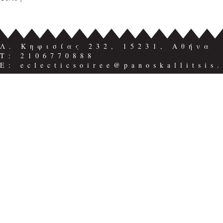
Λ. Κηφισίας 232, 15231, Αθήνα
Τ: 2106770888
E: eclecticsoiree@panoskallitsis